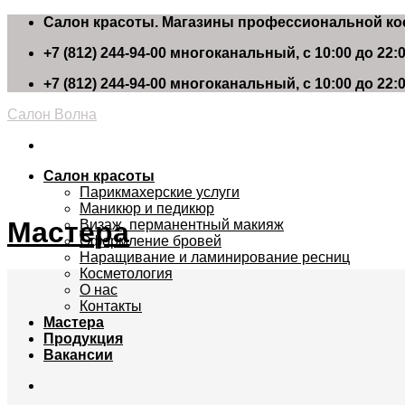
Skip
Салон красоты. Магазины профессиональной ко
to
+7 (812) 244-94-00
многоканальный, с 10:00 до 22:
content
+7 (812) 244-94-00
многоканальный, с 10:00 до 22:
Салон Волна
Салон красоты
Парикмахерские услуги
Маникюр и педикюр
Мастера
Визаж, перманентный макияж
Оформление бровей
Наращивание и ламинирование ресниц
Косметология
О нас
Контакты
Мастера
Продукция
Вакансии