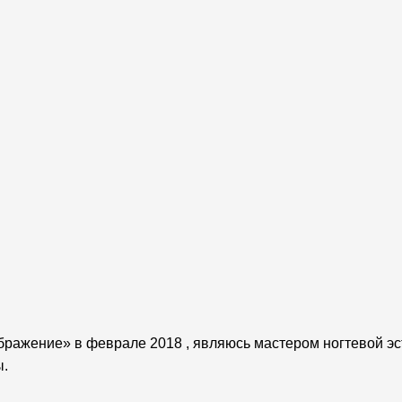
Салон красоты
«Волна»
Богатырский 42
Гипермаркет «ОКЕЙ»
метро Старая деревня,
+7 (812) 938-46-68
+7 (812) 244-94-00
(Доб.2)
c 10:00 — 22:00
бражение» в феврале 2018 , являюсь мастером ногтевой эс
ы.