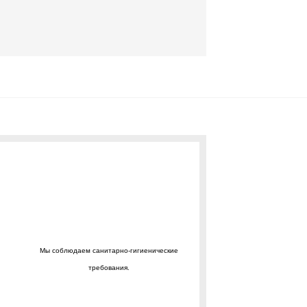
Мы соблюдаем санитарно-гигиенические
требования.