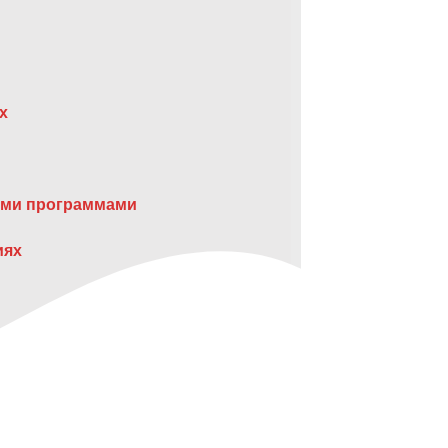
х
ими программами
иях